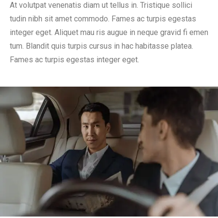
At volutpat venenatis diam ut tellus in. Tristique sollici
tudin nibh sit amet commodo. Fames ac turpis egestas
integer eget. Aliquet mau ris augue in neque gravid fi emen
tum. Blandit quis turpis cursus in hac habitasse platea.
Fames ac turpis egestas integer eget.