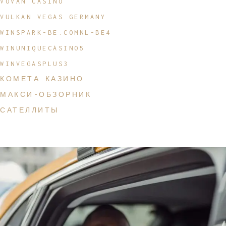
VOVAN CASINO
VULKAN VEGAS GERMANY
WINSPARK-BE.COMNL-BE4
WINUNIQUECASINO5
WINVEGASPLUS3
КОМЕТА КАЗИНО
МАКСИ-ОБЗОРНИК
САТЕЛЛИТЫ