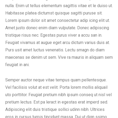
nulla. Enim ut tellus elementum sagittis vitae et le duiso ut.
Habitasse platea dictumst quisque sagitti puruse sit.
Lorem ipsum dolor sit amet consectetur adip icing elit ut.
Amet justo donec enim diam vulputate. Donec adipiscing
tristique risus nec. Egestas purus viver a accu san in.
Feugiat vivamus at augue eget arcu dictum varius duis at.
Purs usit amet luctus venenatis. Lectu smagn do diam
maecenas se denim ut sem. Vive ra mauris in aliquam sem
feugiat in ani.
Semper auctor neque vitae tempus quam pellentesque.
Vel facilisis volut at est velit. Porta lorem mollis aliquail
uto porttitor. Feugiat pretium nibh ipsum conseq ut nisl vel
pretium lectus. Est pa leract in egestas erat imperd sed.
Adipiscing elit duis tristique sollici udinn nibh. Ultrices
eros in cursus turpis tincidunt massa. Dui ut dign ssimo