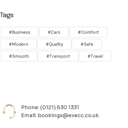
Tags
Business
Cars
Comfort
Modern
Quality
Safe
Smooth
Transport
Travel
Phone: (0121) 630 1331
Email: bookings@execc.co.uk