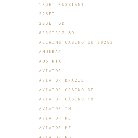
1XBET RUSSIAN1
22BET
22BET BD
888STARZ BD
ALLWINS CASINO UK 20252
AMUNRA5
AUSTRIA
AVIATOR
AVIATOR BRAZIL
AVIATOR CASINO DE
AVIATOR CASINO FR
AVIATOR IN
AVIATOR KE
AVIATOR MZ
AVIATOR NG