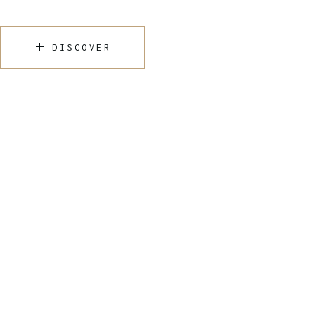
DISCOVER