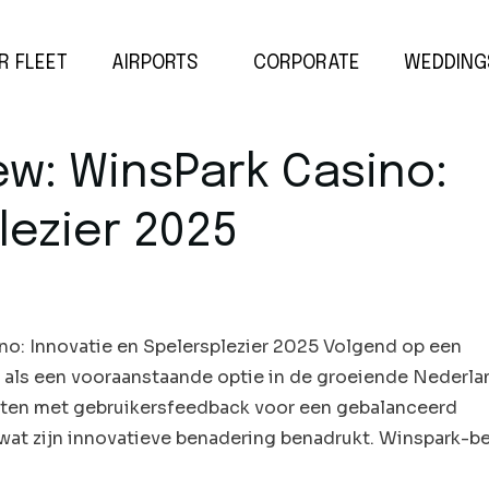
R FLEET
AIRPORTS
CORPORATE
WEDDING
ew: WinsPark Casino:
lezier 2025
o: Innovatie en Spelersplezier 2025 Volgend op een
h als een vooraanstaande optie in de groeiende Nederl
hten met gebruikersfeedback voor een gebalanceerd
, wat zijn innovatieve benadering benadrukt. Winspark-