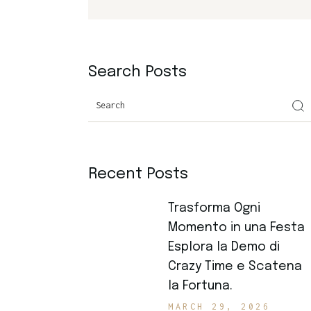
Search Posts
Recent Posts
Trasforma Ogni
Momento in una Festa
Esplora la Demo di
Crazy Time e Scatena
la Fortuna.
MARCH 29, 2026