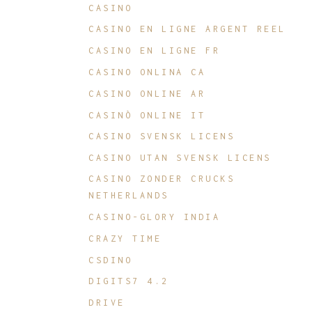
CASINO
CASINO EN LIGNE ARGENT REEL
CASINO EN LIGNE FR
CASINO ONLINA CA
CASINO ONLINE AR
CASINÒ ONLINE IT
CASINO SVENSK LICENS
CASINO UTAN SVENSK LICENS
CASINO ZONDER CRUCKS
NETHERLANDS
CASINO-GLORY INDIA
CRAZY TIME
CSDINO
DIGITS7 4.2
DRIVE