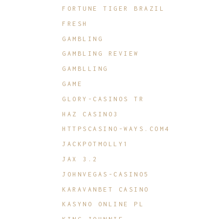
FORTUNE TIGER BRAZIL
FRESH
GAMBLING
GAMBLING REVIEW
GAMBLLING
GAME
GLORY-CASINOS TR
HAZ CASINO3
HTTPSCASINO-WAYS.COM4
JACKPOTMOLLY1
JAX 3.2
JOHNVEGAS-CASINO5
KARAVANBET CASINO
KASYNO ONLINE PL