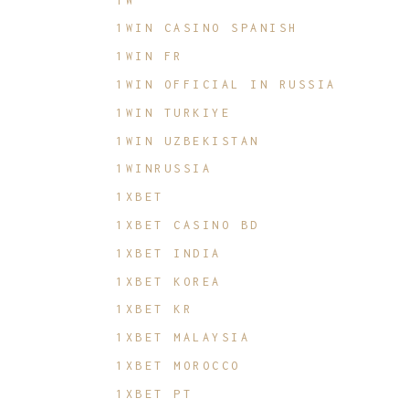
1W
1WIN CASINO SPANISH
1WIN FR
1WIN OFFICIAL IN RUSSIA
1WIN TURKIYE
1WIN UZBEKISTAN
1WINRUSSIA
1XBET
1XBET CASINO BD
1XBET INDIA
1XBET KOREA
1XBET KR
1XBET MALAYSIA
1XBET MOROCCO
1XBET PT